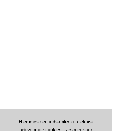
Hjemmesiden indsamler kun teknisk
nødvendige cookies
Læs mere her