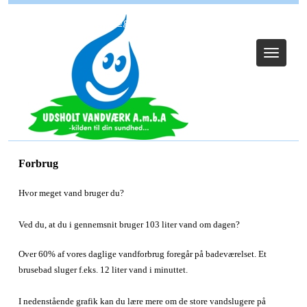
Log ind (Kun Admin)
Toggle
navigat
Forbrug
Hvor meget vand bruger du?
Ved du, at du i gennemsnit bruger 103 liter vand om dagen?
Over 60% af vores daglige vandforbrug foregår på badeværelset. Et
brusebad sluger f.eks. 12 liter vand i minuttet.
I nedenstående grafik kan du lære mere om de store vandslugere på